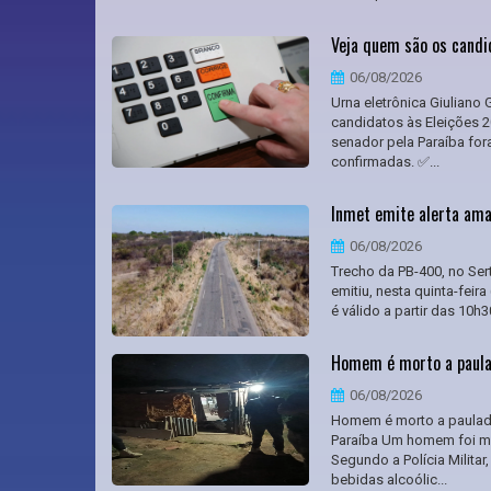
Veja quem são os candi
06/08/2026
Urna eletrônica Giuliano
candidatos às Eleições 2
senador pela Paraíba fo
confirmadas. ✅...
Inmet emite alerta amar
06/08/2026
Trecho da PB-400, no Ser
emitiu, nesta quinta-feir
é válido a partir das 10h3
Homem é morto a paula
06/08/2026
Homem é morto a paulada
Paraíba Um homem foi mo
Segundo a Polícia Militar
bebidas alcoólic...