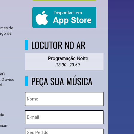
nomes de
argo de
LOCUTOR NO AR
Programação Noite
18:00 - 23:59
et)
PEÇA SUA MÚSICA
. O aviso
...
 da
.
eriam