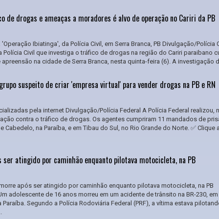
ico de drogas e ameaças a moradores é alvo de operação no Cariri da PB
'Operação Ibiatinga', da Polícia Civil, em Serra Branca, PB Divulgação/Polícia C
olícia Civil que investiga o tráfico de drogas na região do Cariri paraibano 
preensão na cidade de Serra Branca, nesta quinta-feira (6). A investigação da
grupo suspeito de criar 'empresa virtual' para vender drogas na PB e RN
lizadas pela internet Divulgação/Polícia Federal A Polícia Federal realizou, 
eração contra o tráfico de drogas. Os agentes cumpriram 11 mandados de pri
 Cabedelo, na Paraíba, e em Tibau do Sul, no Rio Grande do Norte. ✅ Clique 
 ser atingido por caminhão enquanto pilotava motocicleta, na PB
orre após ser atingido por caminhão enquanto pilotava motocicleta, na PB
m adolescente de 16 anos morreu em um acidente de trânsito na BR-230, em
 Paraíba. Segundo a Polícia Rodoviária Federal (PRF), a vítima estava pilotan
.