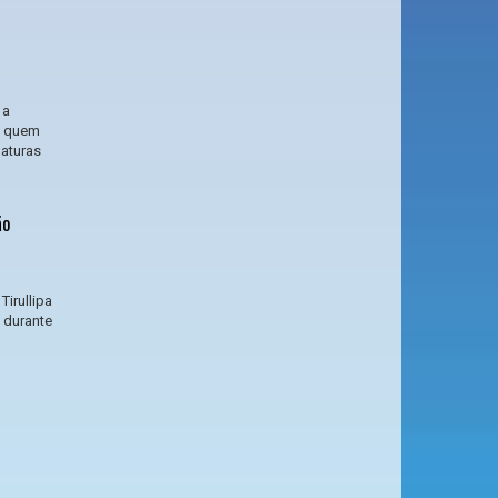
 a
e quem
daturas
ão
Tirullipa
 durante