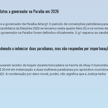
datos a governador na Paraíba em 2026
s a governador da Paraíba Arte/g1 O período de convenções partidárias para
andidatos às Eleições 2026 se encerrou nesta quarta-feira (5) e os nomes d
e governador na Paraíba foram definidos oficialmente. O g1 separou as candi
ondenado a indenizar duas paraibanas, mas não respondeu por importunaç
uxarem lacinho de biquíni durante brincadeira na Farofa da Gkay O humorista 
$ 30 mil em indenização a duas mulheres paraibanas por episódios ocorridos
022. A condenação por dano moral, porém, não significa que a Justiça tenha