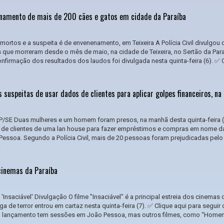
enamento de mais de 200 cães e gatos em cidade da Paraíba
mortos e a suspeita é de envenenamento, em Teixeira A Polícia Civil divulgou 
 que morreram desde o mês de maio, na cidade de Teixeira, no Sertão da Para
firmação dos resultados dos laudos foi divulgada nesta quinta-feira (6). ✅ 
 suspeitas de usar dados de clientes para aplicar golpes financeiros, na
 SSP/SE Duas mulheres e um homem foram presos, na manhã desta quinta-feira (
 de clientes de uma lan house para fazer empréstimos e compras em nome d
Pessoa. Segundo a Polícia Civil, mais de 20 pessoas foram prejudicadas pelo
.
 cinemas da Paraíba
'Insaciável' Divulgação O filme "Insaciável" é a principal estreia dos cinemas 
a de terror entrou em cartaz nesta quinta-feira (7). ✅ Clique aqui para seguir 
 lançamento tem sessões em João Pessoa, mas outros filmes, como “Home