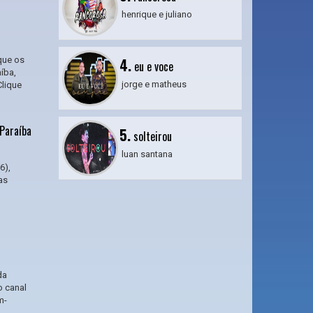
henrique e juliano
que os
4.
eu e voce
íba,
jorge e matheus
Clique
 Paraíba
5.
solteirou
luan santana
6),
as
da
o canal
m-