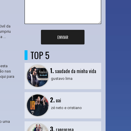
ivil da
cumpriu
ENVIAR
 ...
TOP 5
nesta
1.
saudade da minha vida
são nas
aqui para
gustavo lima
2.
uai
zé neto e cristiano
do uma
3.
rancorosa