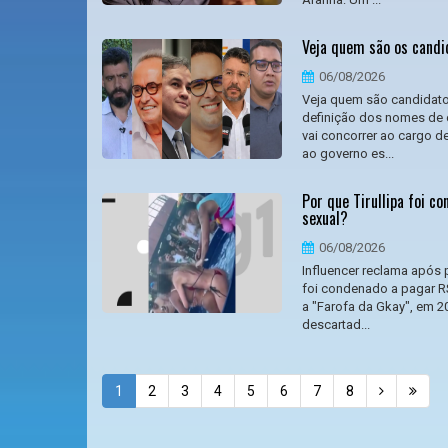
Veja quem são os candi
06/08/2026
Veja quem são candidato
definição dos nomes de c
vai concorrer ao cargo d
ao governo es...
Por que Tirullipa foi c
sexual?
06/08/2026
Influencer reclama após p
foi condenado a pagar R
a "Farofa da Gkay", em 2
descartad...
1
2
3
4
5
6
7
8