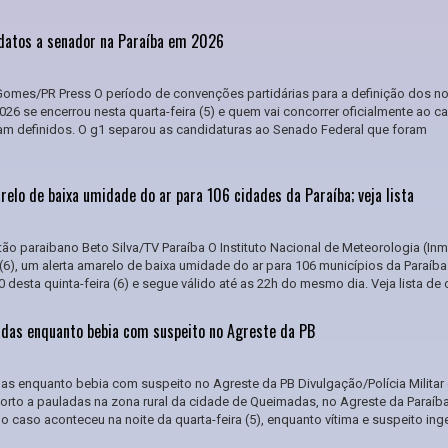
datos a senador na Paraíba em 2026
 Gomes/PR Press O período de convenções partidárias para a definição dos 
026 se encerrou nesta quarta-feira (5) e quem vai concorrer oficialmente ao c
ram definidos. O g1 separou as candidaturas ao Senado Federal que foram
elo de baixa umidade do ar para 106 cidades da Paraíba; veja lista
tão paraibano Beto Silva/TV Paraíba O Instituto Nacional de Meteorologia (Inm
a (6), um alerta amarelo de baixa umidade do ar para 106 municípios da Paraíba
0 desta quinta-feira (6) e segue válido até as 22h do mesmo dia. Veja lista de ci
das enquanto bebia com suspeito no Agreste da PB
s enquanto bebia com suspeito no Agreste da PB Divulgação/Polícia Militar
rto a pauladas na zona rural da cidade de Queimadas, no Agreste da Paraíba
, o caso aconteceu na noite da quarta-feira (5), enquanto vítima e suspeito ing