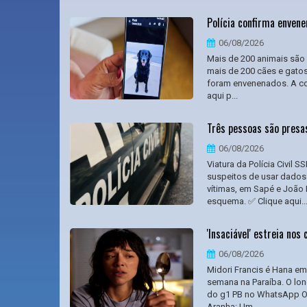
Polícia confirma enven
06/08/2026
Mais de 200 animais são 
mais de 200 cães e gatos
foram envenenados. A con
aqui p...
Três pessoas são presas
06/08/2026
Viatura da Polícia Civil
suspeitos de usar dados
vítimas, em Sapé e João 
esquema. ✅ Clique aqui..
'Insaciável' estreia nos
06/08/2026
Midori Francis é Hana em 
semana na Paraíba. O long
do g1 PB no WhatsApp O
Aranha: Um ...