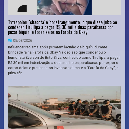
'Extrapolou', 'chacota' e 'constrangimento': o que disse juíza ao
condenar Tirullipa a pagar R$ 30 mil a duas paraibanas por
puxar biquíni e tocar seios na Farofa da Gkay
05/08/2026
Influencer reclama após puxarem lacinho de biquíni durante
brincadeira na Farofa da Gkay Na decisão que condenou o
humorista Everson de Brito Silva, conhecido como Tirullipa, a pagar
R$ 30 mil em indenização a duas mulheres paraibanas por expor o
corpo delas e praticar atos invasivos durante a “Farofa da Gkay”, a
juíza afir...