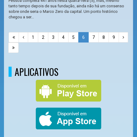
Pessoa completa 441 anos nesta quarta-feira (5), mas, mesmo
tanto tempo depois de sua fundação, ainda não há um consenso
sobre onde seria o Marco Zero da capital. Um ponto histórico
chegou a ser...
1
2
3
4
5
6
7
8
9
APLICATIVOS