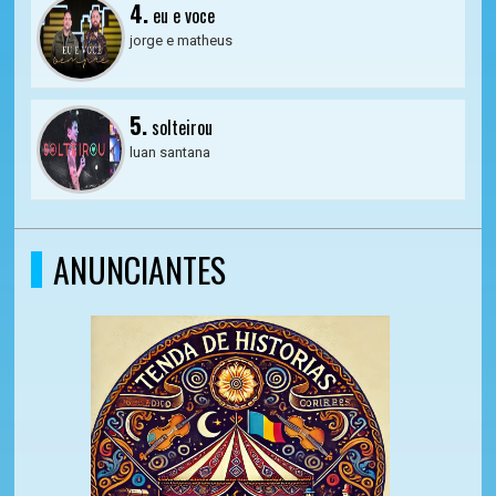
4.
eu e voce
jorge e matheus
5.
solteirou
luan santana
ANUNCIANTES